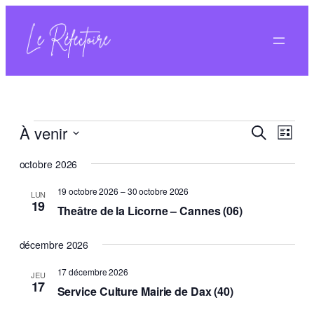
Évènements
Navig
À venir
Recherche
Liste
de
Recher
Sélectionnez
vues
octobre 2026
une
et
Évèn
date.
navigat
19 octobre 2026
–
30 octobre 2026
LUN
19
Theâtre de la Licorne – Cannes (06)
de
vues
décembre 2026
Évènem
17 décembre 2026
JEU
17
Service Culture Mairie de Dax (40)