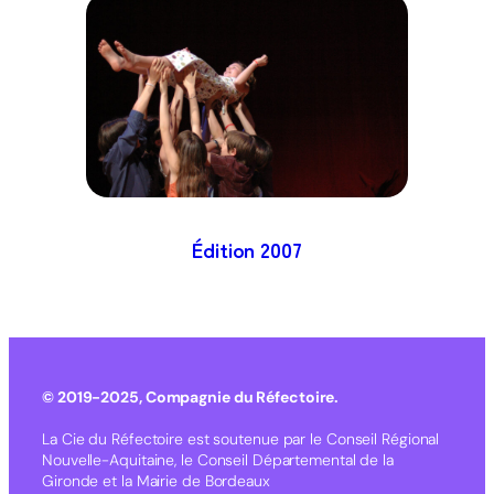
Édition
2007
© 2019-2025, Compagnie du Réfectoire.
La Cie du Réfectoire est soutenue par le Conseil Régional
Nouvelle-Aquitaine, le Conseil Départemental de la
Gironde et la Mairie de Bordeaux