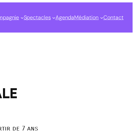
mpagnie
Spectacles
Agenda
Médiation
Contact
ale
tir de 7 ans